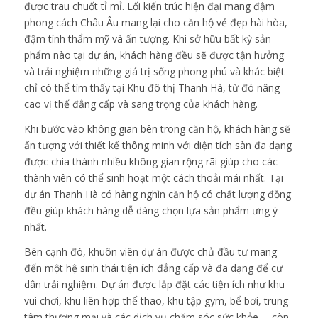
được trau chuốt tỉ mỉ. Lối kiến trúc hiện đại mang đậm
phong cách Châu Âu mang lại cho căn hộ vẻ đẹp hài hòa,
đậm tính thẩm mỹ và ấn tượng. Khi sở hữu bất kỳ sản
phẩm nào tại dự án, khách hàng đều sẽ được tận hưởng
và trải nghiệm những giá trị sống phong phú và khác biệt
chỉ có thể tìm thấy tại Khu đô thị Thanh Hà, từ đó nâng
cao vị thế đẳng cấp và sang trọng của khách hàng.
Khi bước vào không gian bên trong căn hộ, khách hàng sẽ
ấn tượng với thiết kế thông minh với diện tích sàn đa dạng
được chia thành nhiều không gian rộng rãi giúp cho các
thành viên có thể sinh hoạt một cách thoải mái nhất. Tại
dự án Thanh Hà có hàng nghìn căn hộ có chất lượng đồng
đều giúp khách hàng dễ dàng chọn lựa sản phẩm ưng ý
nhất.
Bên cạnh đó, khuôn viên dự án được chủ đầu tư mang
đến một hệ sinh thái tiện ích đẳng cấp và đa dạng để cư
dân trải nghiệm. Dự án được lắp đặt các tiện ích như khu
vui chơi, khu liên hợp thể thao, khu tập gym, bể bơi, trung
tâm thương mại và các dịch vụ chăm sóc sức khỏe,… còn